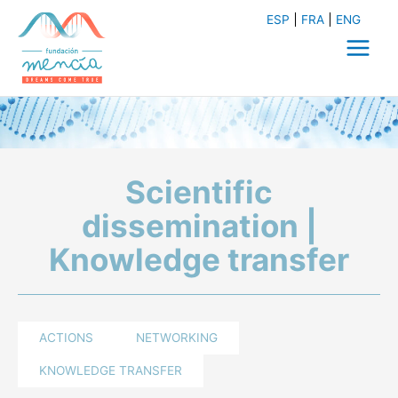
Skip
ESP
FRA
ENG
to
content
Main
Menu
Scientific
dissemination |
Knowledge transfer
ACTIONS
NETWORKING
KNOWLEDGE TRANSFER