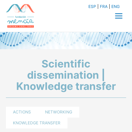
Skip
ESP
FRA
ENG
to
content
Main
Menu
Scientific
dissemination |
Knowledge transfer
ACTIONS
NETWORKING
KNOWLEDGE TRANSFER