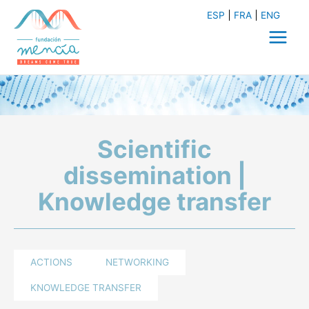
Skip
ESP
FRA
ENG
to
content
Main
Menu
Scientific
dissemination |
Knowledge transfer
ACTIONS
NETWORKING
KNOWLEDGE TRANSFER