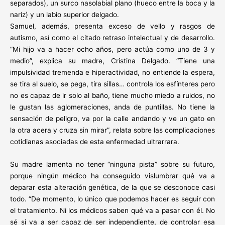
separados), un surco nasolabial plano (hueco entre la boca y la
nariz) y un labio superior delgado.
Samuel, además, presenta exceso de vello y rasgos de
autismo, así como el citado retraso intelectual y de desarrollo.
“Mi hijo va a hacer ocho años, pero actúa como uno de 3 y
medio”, explica su madre, Cristina Delgado. “Tiene una
impulsividad tremenda e hiperactividad, no entiende la espera,
se tira al suelo, se pega, tira sillas… controla los esfínteres pero
no es capaz de ir solo al baño, tiene mucho miedo a ruidos, no
le gustan las aglomeraciones, anda de puntillas. No tiene la
sensación de peligro, va por la calle andando y ve un gato en
la otra acera y cruza sin mirar”, relata sobre las complicaciones
cotidianas asociadas de esta enfermedad ultrarrara.
Su madre lamenta no tener “ninguna pista” sobre su futuro,
porque ningún médico ha conseguido vislumbrar qué va a
deparar esta alteración genética, de la que se desconoce casi
todo. “De momento, lo único que podemos hacer es seguir con
el tratamiento. Ni los médicos saben qué va a pasar con él. No
sé si va a ser capaz de ser independiente, de controlar esa