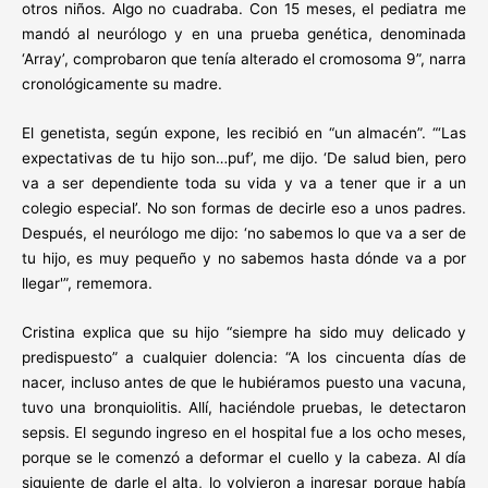
otros niños. Algo no cuadraba. Con 15 meses, el pediatra me
mandó al neurólogo y en una prueba genética, denominada
‘Array’, comprobaron que tenía alterado el cromosoma 9”, narra
cronológicamente su madre.
El genetista, según expone, les recibió en “un almacén”. “‘Las
expectativas de tu hijo son…puf’, me dijo. ‘De salud bien, pero
va a ser dependiente toda su vida y va a tener que ir a un
colegio especial’. No son formas de decirle eso a unos padres.
Después, el neurólogo me dijo: ‘no sabemos lo que va a ser de
tu hijo, es muy pequeño y no sabemos hasta dónde va a por
llegar'”, rememora.
Cristina explica que su hijo “siempre ha sido muy delicado y
predispuesto” a cualquier dolencia: “A los cincuenta días de
nacer, incluso antes de que le hubiéramos puesto una vacuna,
tuvo una bronquiolitis. Allí, haciéndole pruebas, le detectaron
sepsis. El segundo ingreso en el hospital fue a los ocho meses,
porque se le comenzó a deformar el cuello y la cabeza. Al día
siguiente de darle el alta, lo volvieron a ingresar porque había