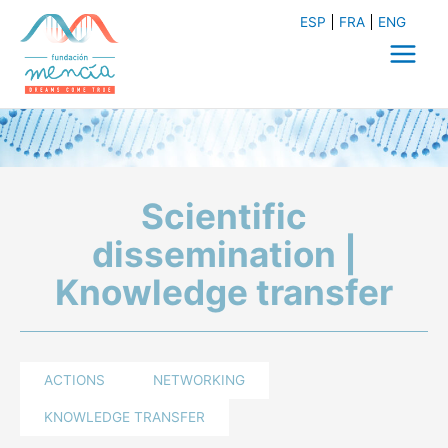
Skip
ESP
FRA
ENG
to
content
Main
Menu
Scientific
dissemination |
Knowledge transfer
ACTIONS
NETWORKING
KNOWLEDGE TRANSFER