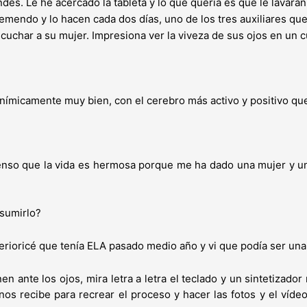
s. Le he acercado la tableta y lo que quería es que le lavaran e
mendo y lo hacen cada dos días, uno de los tres auxiliares que 
escuchar a su mujer. Impresiona ver la viveza de sus ojos en un
nímicamente muy bien, con el cerebro más activo y positivo qu
?
nso que la vida es hermosa porque me ha dado una mujer y un
asumirlo?
erioricé que tenía ELA pasado medio año y vi que podía ser un
en ante los ojos, mira letra a letra el teclado y un sintetizador
os recibe para recrear el proceso y hacer las fotos y el víde