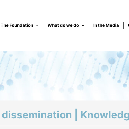
The Foundation
What do we do
In the Media
c dissemination | Knowledg