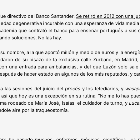
fue directivo del Banco Santander.
Se retiró en 2012 con una jub
rmedad degenerativa incurable con una esperanza de vida media
academia que contrató el banco para enseñar portugués a sus di
ando soluciones. No las hay.
 su nombre, a la que aportó millón y medio de euros y la ener
aron de su pisazo de la exclusiva calle Zurbano, en Madrid, 
 con una entrada para ambulancias, y del que Luzón solo sale 
después de haber estado en algunos de los más reputados, y car
a las sesiones del juicio del
procés
y los telediarios, y
wasap
 así que hoy es una excepción en su rutina. “No me lo has puesto 
ama rodeado de María José, Isaías, el cuidador de turno, y
Luca
ndole aire por la traqueostomía.
ro he ganado muchos: enfermos, médicos, científicos, los 