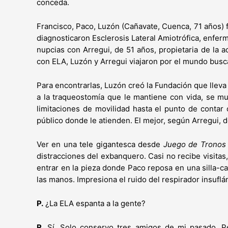
conceda.
Francisco, Paco, Luzón (Cañavate, Cuenca, 71 años) 
diagnosticaron Esclerosis Lateral Amiotrófica, enfe
nupcias con Arregui, de 51 años, propietaria de la 
con ELA, Luzón y Arregui viajaron por el mundo busc
Para encontrarlas, Luzón creó la Fundación que lleva
a la traqueostomía que le mantiene con vida, se mud
limitaciones de movilidad hasta el punto de contar
público donde le atienden. El mejor, según Arregui, 
Ver en una tele gigantesca desde
Juego de Tronos
distracciones del exbanquero. Casi no recibe visitas,
entrar en la pieza donde Paco reposa en una silla-c
las manos. Impresiona el ruido del respirador insuflá
P.
¿La ELA espanta a la gente?
R.
Sí. Solo conservo tres amigos de mi pasado. Pe