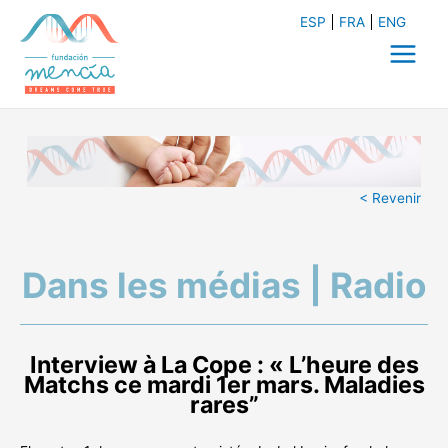
Aller
ESP
FRA
ENG
au
contenu
Main
Menu
< Revenir
Dans les médias | Radio
Interview à La Cope : « L’heure des
Matchs ce mardi 1er mars. Maladies
rares”