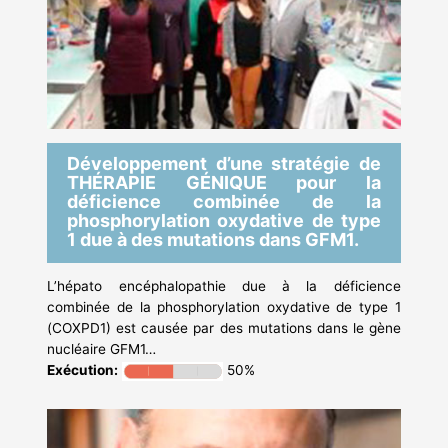
Développement d’une stratégie de
THÉRAPIE GÉNIQUE pour la
déficience combinée de la
phosphorylation oxydative de type
1 due à des mutations dans GFM1.
L’hépato encéphalopathie due à la déficience
combinée de la phosphorylation oxydative de type 1
(COXPD1) est causée par des mutations dans le gène
nucléaire GFM1…
Exécution:
50%