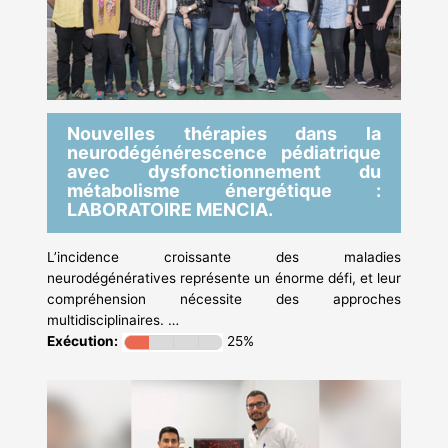
Nouvelles thérapies dans la
neurodégénérescence pédiatrique
avec dysfonctionnement du
métabolisme énergétique :
LABORATOIRE MENCIA.
L’incidence croissante des maladies
neurodégénératives représente un énorme défi, et leur
compréhension nécessite des approches
multidisciplinaires. …
Exécution:
25%