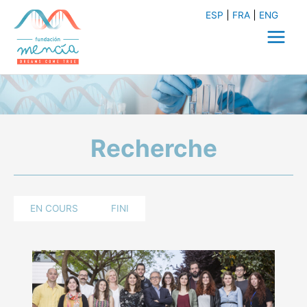
Aller
ESP
FRA
ENG
au
contenu
Main
Menu
Recherche
EN COURS
FINI