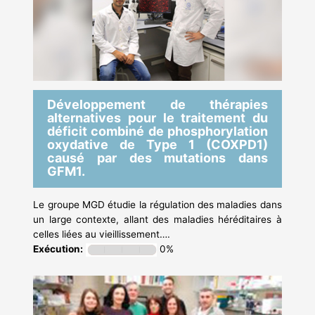
Développement de thérapies
alternatives pour le traitement du
déficit combiné de phosphorylation
oxydative de Type 1 (COXPD1)
causé par des mutations dans
GFM1.
Le groupe MGD étudie la régulation des maladies dans
un large contexte, allant des maladies héréditaires à
celles liées au vieillissement….
Exécution:
0%