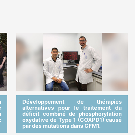
a
Développement de thérapies
e
alternatives pour le traitement du
u
déficit combiné de phosphorylation
:
oxydative de Type 1 (COXPD1) causé
par des mutations dans GFM1.