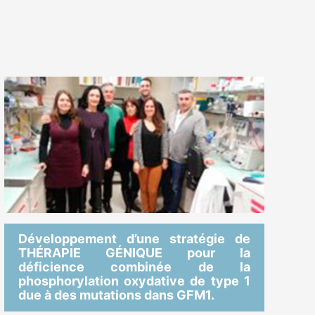
Développement d’une stratégie de
THÉRAPIE GÉNIQUE pour la
déficience combinée de la
phosphorylation oxydative de type 1
due à des mutations dans GFM1.