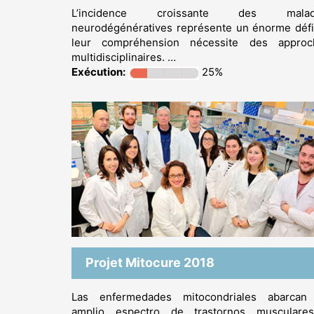
L’incidence croissante des malad
neurodégénératives représente un énorme défi
leur compréhension nécessite des approc
multidisciplinaires. …
Exécution:
25%
Projet Mitocure 2018
Las enfermedades mitocondriales abarcan
amplio espectro de trastornos musculare