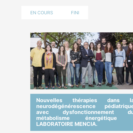
EN COURS
FINI
Nouvelles thérapies dans l
neurodégénérescence pédiatriqu
avec dysfonctionnement d
métabolisme énergétique 
LABORATOIRE MENCIA.