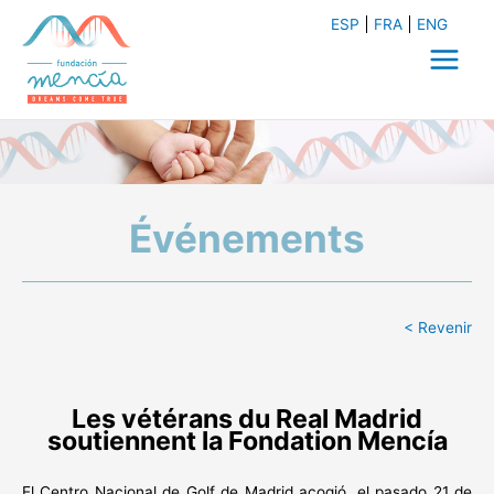
Aller
ESP
FRA
ENG
au
contenu
Main
Menu
Événements
< Revenir
Les vétérans du Real Madrid
soutiennent la Fondation Mencía
El Centro Nacional de Golf de Madrid acogió, el pasado 21 de