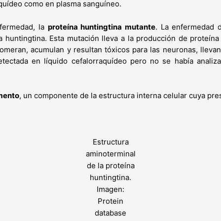
raquídeo como en plasma sanguíneo.
nfermedad, la
proteína huntingtina mutante
. La enfermedad 
na huntingtina. Esta mutación lleva a la producción de proteín
eran, acumulan y resultan tóxicos para las neuronas, llevand
ectada en líquido cefalorraquídeo pero no se había analizado
amento
, un componente de la estructura interna celular cuya pr
Estructura
aminoterminal
de la proteína
huntingtina.
Imagen:
Protein
database