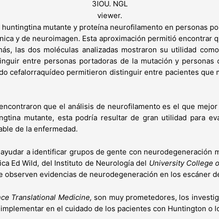
3IOU. NGL
viewer.
na huntingtina mutante y proteína neurofilamento en personas 
línica y de neuroimagen. Esta aproximación permitió encontrar q
ás, las dos moléculas analizadas mostraron su utilidad como 
stinguir entre personas portadoras de la mutación y persona
ido cefalorraquídeo permitieron distinguir entre pacientes qu
ncontraron que el análisis de neurofilamento es el que mejor 
ngtina mutante, esta podría resultar de gran utilidad para ev
able de la enfermedad.
 ayudar a identificar grupos de gente con neurodegeneración 
ica Ed Wild, del Instituto de Neurología del
University College 
se observen evidencias de neurodegeneración en los escáner d
ce Translational Medicine,
son muy prometedores, los investi
os implementar en el cuidado de los pacientes con Huntington o 