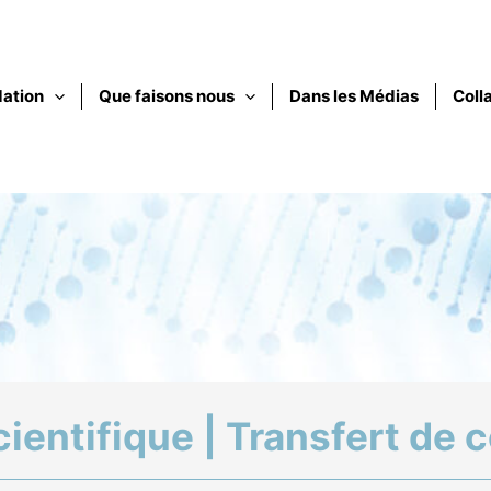
dation
Que faisons nous
Dans les Médias
Coll
cientifique | Transfert de