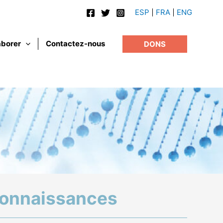
ESP
FRA
ENG
aborer
Contactez-nous
DONS
 connaissances