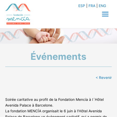
Aller
ESP
FRA
ENG
au
contenu
Main
Menu
Événements
< Revenir
Soirée caritative au profit de la Fondation Mencía à l´Hôtel
Avenida Palace à Barcelone.
La fondation MENCÍA organisait le 6 juin à l’Hôtel Avenida
Palace de Barcelone un évènement caritatif, qui a permis de