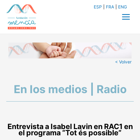
Ir
ESP
FRA
ENG
al
contenido
Main
Menu
< Volver
En los medios | Radio
Entrevista a Isabel Lavin en RAC1 en
el programa “Tot és possible”