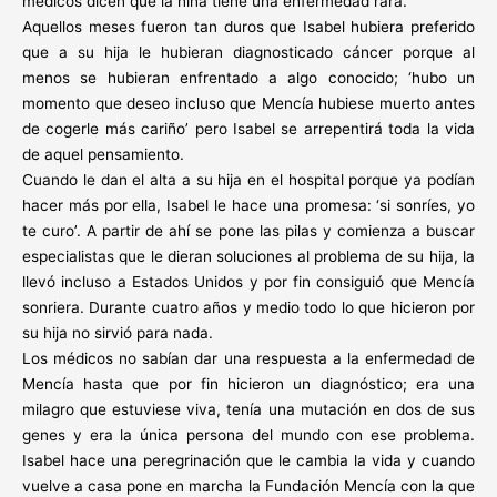
médicos dicen que la niña tiene una enfermedad rara.
Aquellos meses fueron tan duros que Isabel hubiera preferido
que a su hija le hubieran diagnosticado cáncer porque al
menos se hubieran enfrentado a algo conocido; ‘hubo un
momento que deseo incluso que Mencía hubiese muerto antes
de cogerle más cariño’ pero Isabel se arrepentirá toda la vida
de aquel pensamiento.
Cuando le dan el alta a su hija en el hospital porque ya podían
hacer más por ella, Isabel le hace una promesa: ‘si sonríes, yo
te curo’. A partir de ahí se pone las pilas y comienza a buscar
especialistas que le dieran soluciones al problema de su hija, la
llevó incluso a Estados Unidos y por fin consiguió que Mencía
sonriera. Durante cuatro años y medio todo lo que hicieron por
su hija no sirvió para nada.
Los médicos no sabían dar una respuesta a la enfermedad de
Mencía hasta que por fin hicieron un diagnóstico; era una
milagro que estuviese viva, tenía una mutación en dos de sus
genes y era la única persona del mundo con ese problema.
Isabel hace una peregrinación que le cambia la vida y cuando
vuelve a casa pone en marcha la Fundación Mencía con la que