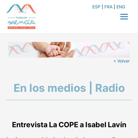
Ir
ESP
FRA
ENG
al
contenido
Main
Menu
< Volver
En los medios | Radio
Entrevista La COPE a Isabel Lavín