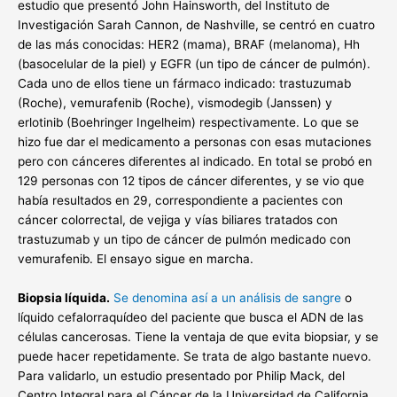
estudio que presentó John Hainsworth, del Instituto de
Investigación Sarah Cannon, de Nashville, se centró en cuatro
de las más conocidas: HER2 (mama), BRAF (melanoma), Hh
(basocelular de la piel) y EGFR (un tipo de cáncer de pulmón).
Cada uno de ellos tiene un fármaco indicado: trastuzumab
(Roche), vemurafenib (Roche), vismodegib (Janssen) y
erlotinib (Boehringer Ingelheim) respectivamente. Lo que se
hizo fue dar el medicamento a personas con esas mutaciones
pero con cánceres diferentes al indicado. En total se probó en
129 personas con 12 tipos de cáncer diferentes, y se vio que
había resultados en 29, correspondiente a pacientes con
cáncer colorrectal, de vejiga y vías biliares tratados con
trastuzumab y un tipo de cáncer de pulmón medicado con
vemurafenib. El ensayo sigue en marcha.
Biopsia líquida.
Se denomina así a un análisis de sangre
o
líquido cefalorraquídeo del paciente que busca el ADN de las
células cancerosas. Tiene la ventaja de que evita biopsiar, y se
puede hacer repetidamente. Se trata de algo bastante nuevo.
Para validarlo, un estudio presentado por Philip Mack, del
Centro Integral para el Cáncer de la Universidad de California