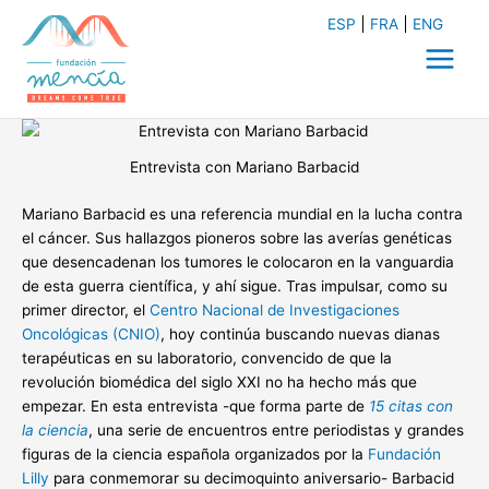
Ir
ESP
FRA
ENG
al
contenido
Main
Menu
Entrevista con Mariano Barbacid
Mariano Barbacid es una referencia mundial en la lucha contra
el cáncer. Sus hallazgos pioneros sobre las averías genéticas
que desencadenan los tumores le colocaron en la vanguardia
de esta guerra científica, y ahí sigue. Tras impulsar, como su
primer director, el
Centro Nacional de Investigaciones
Oncológicas (CNIO)
, hoy continúa buscando nuevas dianas
terapéuticas en su laboratorio, convencido de que la
revolución biomédica del siglo XXI no ha hecho más que
empezar. En esta entrevista -que forma parte de
15 citas con
la ciencia
, una serie de encuentros entre periodistas y grandes
figuras de la ciencia española organizados por la
Fundación
Lilly
para conmemorar su decimoquinto aniversario- Barbacid