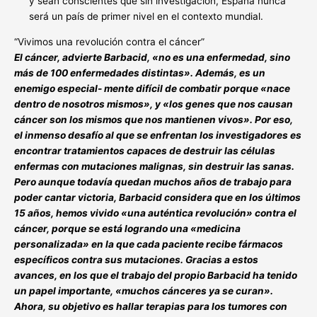
y sean conscientes que sin investigación, España nunca
será un país de primer nivel en el contexto mundial.
“Vivimos una revolución contra el cáncer”
El cáncer, advierte Barbacid, «no es una enfermedad, sino
más de 100 enfermedades distintas». Además, es un
enemigo especial- mente difícil de combatir porque «nace
dentro de nosotros mismos», y «los genes que nos causan
cáncer son los mismos que nos mantienen vivos». Por eso,
el inmenso desafío al que se enfrentan los investigadores es
encontrar tratamientos capaces de destruir las células
enfermas con mutaciones malignas, sin destruir las sanas.
Pero aunque todavía quedan muchos años de trabajo para
poder cantar victoria, Barbacid considera que en los últimos
15 años, hemos vivido «una auténtica revolución» contra el
cáncer, porque se está logrando una «medicina
personalizada» en la que cada paciente recibe fármacos
específicos contra sus mutaciones. Gracias a estos
avances, en los que el trabajo del propio Barbacid ha tenido
un papel importante, «muchos cánceres ya se curan».
Ahora, su objetivo es hallar terapias para los tumores con