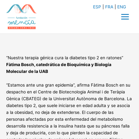
Ir
ESP
FRA
ENG
al
contenido
Main
Menu
“Nuestra terapia génica cura la diabetes tipo 2 en ratones”
Fàtima Bosch, catedrática de Bioquímica y Biología
Molecular de la UAB
“Estamos ante una gran epidemia”, afirma Fàtima Bosch en su
despacho en el Centre de Biotecnologia Animal i de Teràpia
Gènica (CBATEG) de la Universitat Autònoma de Barcelona. La
diabetes tipo 2, que suele iniciarse en edad adulta y se asocia
a la obesidad, no deja de extenderse. El cuerpo de las
personas afectadas por esta enfermedad del metabolismo
desarrolla resistencia a la insulina hasta que su páncreas falla
y deja de producirla, con lo que pierden la capacidad de