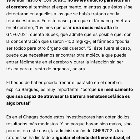
se le administró el compuesto
no se les detectó parásitos en
el cerebro
al terminar el experimento, mientras que éstos sí se
detectaron en aquellos a los que se había tratado con la
terapia estándar. En este caso, para que el fármaco penetrara
en el cerebro, “tuvimos que usar
una dosis más alta
de
GNF6702″, cuenta Supek, que admite que es posible que, con
la concentración que usaron -100 mg/kg-, el fármaco “podría
ser tóxico para otro órgano del cuerpo”. “Si éste fuera el caso,
puede que necesitemos encontrar otra molécula que pueda
entrar fácilmente en el cerebro y curar la infección sin ser
tóxica para el resto de órganos”, aclara.
El hecho de haber podido frenar el parásito en el cerebro,
explica Bargues, es muy importante, “porque
un medicamento
que sea capaz de atravesar la barrera hematoencefálica es
algo brutal
“.
Es en el Chagas donde estos investigadores han obtenido los
resultados más modestos. Y no porque hayan sido malos, sino
porque, en este caso, la administración de GNF6702 a los
ratones se ha limitado a
igualar el efecto del benznidazol, el