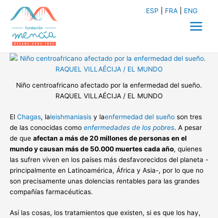
Ir
ESP
FRA
ENG
al
contenido
Main
Menu
Niño centroafricano afectado por la enfermedad del sueño.
RAQUEL VILLAÉCIJA / EL MUNDO
El
Chagas
, la
leishmaniasis
y la
enfermedad del sueño
son tres
de las conocidas como
enfermedades de los pobres
. A pesar
de que
afectan a más de 20 millones de personas en el
mundo y causan más de 50.000 muertes cada año
, quienes
las sufren viven en los países más desfavorecidos del planeta -
principalmente en Latinoamérica, África y Asia-, por lo que no
son precisamente unas dolencias rentables para las grandes
compañías farmacéuticas.
Así las cosas, los tratamientos que existen, si es que los hay,